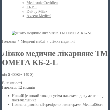
Medtronic Covidien
ERBE
DePuy Mitek
Axcent Medical
Головна
/
Медичні меблі
/
Ліжка медичні
Ліжко медичне лікарняне ТМ
ОМЕГА КБ-2-L
від
6 400
₴
(≈ 149 $)
В наявності
Гарантія: 12 місяців
Новий
Це новий товар з усіма пакетами документів від
постачальника
Повна справність
Перевірено інженерами MedicalStore