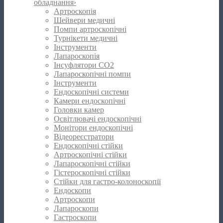
обладнання
›
Артроскопія
Шейвери медичні
Помпи артроскопічні
Турнікети медичні
Інструменти
Лапароскопія
Інсуфлятори CO2
Лапароскопічні помпи
Інструменти
Ендоскопічні системи
Камери ендоскопічні
Головки камер
Освітлювачі ендоскопічні
Монітори ендоскопічні
Відеореєстратори
Ендоскопічні стійки
Артроскопічні стійки
Лапароскопічні стійки
Гістероскопічні стійки
Стійки для гастро-колоноскопії
Ендоскопи
Артроскопи
Лапароскопи
Гастроскопи