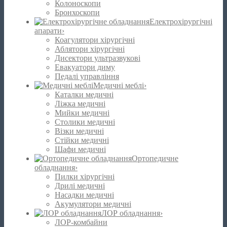
Колоноскопи
Бронхоскопи
Електрохірургічні
апарати
›
Коагулятори хірургічні
Аблятори хірургічні
Дисектори ультразвукові
Евакуатори диму
Педалі управління
Медичні меблі
›
Каталки медичні
Ліжка медичні
Мийки медичні
Столики медичні
Візки медичні
Стійки медичні
Шафи медичні
Ортопедичне
обладнання
›
Пилки хірургічні
Дрилі медичні
Насадки медичні
Акумулятори медичні
ЛОР обладнання
›
ЛОР-комбайни