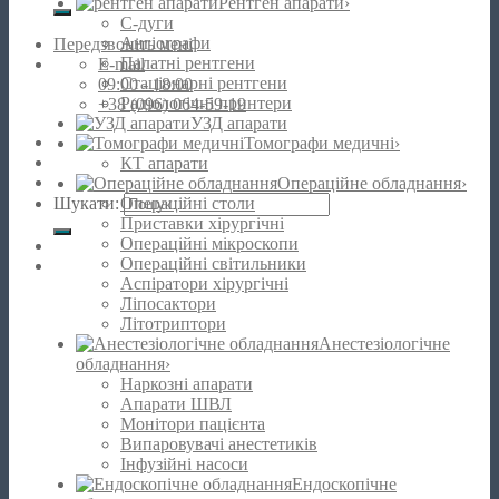
Рентген апарати
›
С-дуги
Ангіографи
Передзвоніть мені
Палатні рентгени
E-mail
Стаціонарні рентгени
09:00 - 18:00
Радіологічні принтери
+38 (096) 064-59-19
УЗД апарати
Томографи медичні
›
КТ апарати
Операційне обладнання
›
Шукати:
Операційні столи
Приставки хірургічні
Операційні мікроскопи
Операційні світильники
Аспіратори хірургічні
Ліпосактори
Літотриптори
Анестезіологічне
обладнання
›
Наркозні апарати
Апарати ШВЛ
Монітори пацієнта
Випаровувачі анестетиків
Інфузійні насоси
Ендоскопічне