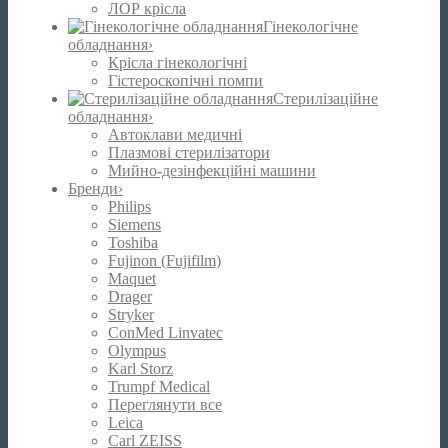
ЛОР крісла
Гінекологічне
обладнання
›
Крісла гінекологічні
Гістероскопічні помпи
Стерилізаційне
обладнання
›
Автоклави медичні
Плазмові стерилізатори
Мийно-дезінфекційні машини
Бренди
›
Philips
Siemens
Toshiba
Fujinon (Fujifilm)
Maquet
Drager
Stryker
ConMed Linvatec
Olympus
Karl Storz
Trumpf Medical
Переглянути все
Leica
Carl ZEISS