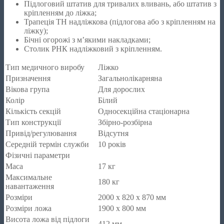
Підлоговий штатив для тривалих вливань, або штатив з
кріпленням до ліжка;
Трапеція ТН надліжкова (підлогова або з кріпленням на
ліжку);
Бічні огорожі з м’якими накладками;
Столик РНК надліжковий з кріпленням.
Тип медичного виробу
Ліжко
Призначення
Загальнолікарняна
Вікова група
Для дорослих
Колір
Білий
Кількість секцій
Односекційна стаціонарна
Тип конструкції
Збірно-розбірна
Привід/регулювання
Відсутня
Середній термін служби
10 років
Фізичні параметри
Маса
17 кг
Максимальне
180 кг
навантаження
Розміри
2000 х 820 х 870 мм
Розміри ложа
1900 х 800 мм
Висота ложа від підлоги
412 мм