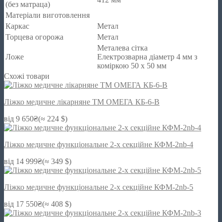
(без матраца)
Матеріали виготовлення
Каркас
Метал
Торцева огорожа
Метал
Металева сітка
Ложе
Електрозварна діаметр 4 мм з
коміркою 50 х 50 мм
Схожі товари
Ліжко медичне лікарняне ТМ ОМЕГА КБ-6-B
від
9 650
₴
(≈ 224 $)
Ліжко медичне функціональне 2-х секційне КФМ-2nb-4
від
14 999
₴
(≈ 349 $)
Ліжко медичне функціональне 2-х секційне КФМ-2nb-5
від
17 550
₴
(≈ 408 $)