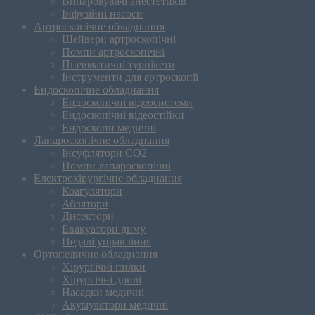
Випаровувачі анестетиків
Інфузійні насоси
Артроскопічне обладнання
Шейвери артроскопічні
Помпи артроскопічні
Пневматичні турнікети
Інструменти для артроскопії
Ендоскопічне обладнання
Ендоскопічні відеосистеми
Ендоскопічні відеостійки
Ендоскопи медичні
Лапароскопічне обладнання
Інсуфлятори CO2
Помпи лапароскопічні
Електрохірургічне обладнання
Коагулятори
Аблятори
Дисектори
Евакуатори диму
Педалі управління
Ортопедичне обладнання
Хірургічні пилки
Хірургічні дрилі
Насадки медичні
Акумулятори медичні