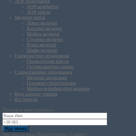
ЛОР обладнання
ЛОР-комбайни
ЛОР крісла
Медичні меблі
Ліжка медичні
Каталки медичні
Мийки медичні
Столики медичні
Візки медичні
Шафи медичні
Гінекологічне обладнання
Гінекологічні крісла
Гістероскопічні помпи
Стерилізаційне обладнання
Медичні автоклави
Плазмові стерилізатори
Мийно-дезінфекційні машини
Весь каталог товарів
Всі бренди
Получить консультацию
Мы перезвоним Вам в течение 15 минут