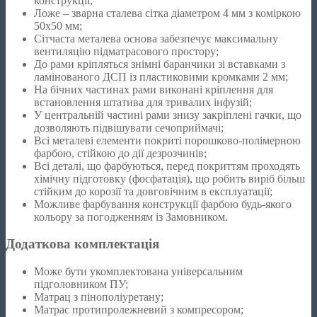
конструкції;
Ложе – зварна сталева сітка діаметром 4 мм з коміркою
50х50 мм;
Сітчаста металева основа забезпечує максимальну
вентиляцію підматрасового простору;
До рами кріпляться знімні баранчики зі вставками з
ламінованого ДСП із пластиковими кромками 2 мм;
На бічних частинах рами виконані кріплення для
встановлення штатива для тривалих інфузій;
У центральній частині рами знизу закріплені гачки, що
дозволяють підвішувати сечоприймачі;
Всі металеві елементи покриті порошково-полімерною
фарбою, стійкою до дії дезрозчинів;
Всі деталі, що фарбуються, перед покриттям проходять
хімічну підготовку (фосфатація), що робить виріб більш
стійким до корозії та довговічним в експлуатації;
Можливе фарбування конструкції фарбою будь-якого
кольору за погодженням із Замовником.
Додаткова комплектація
Може бути укомплектована універсальним
підголовником ПУ;
Матрац з пінополіуретану;
Матрас протипролежневий з компресором;