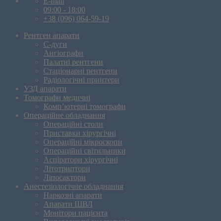
E-mail
09:00 - 18:00
+38 (096) 064-59-19
Рентген апарати
С-дуги
Ангіографи
Палатні рентгени
Стаціонарні рентгени
Радіологічні принтери
УЗД апарати
Томографи медичні
Комп’ютерні томографи
Операційне обладнання
Операційні столи
Приставки хірургічні
Операційні мікроскопи
Операційні світильники
Аспіратори хірургічні
Літотриптори
Ліпосактори
Анестезіологічне обладнання
Наркозні апарати
Апарати ШВЛ
Монітори пацієнта