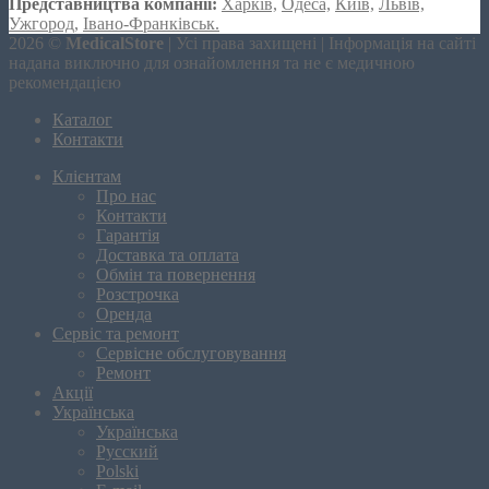
Представництва компанії:
Харків,
Одеса,
Київ,
Львів,
Ужгород,
Івано-Франківськ.
2026 ©
MedicalStore
| Усі права захищені | Інформація на сайті
надана виключно для ознайомлення та не є медичною
рекомендацією
Каталог
Контакти
Клієнтам
Про нас
Контакти
Гарантія
Доставка та оплата
Обмін та повернення
Розстрочка
Оренда
Сервіс та ремонт
Сервісне обслуговування
Ремонт
Акції
Українська
Українська
Русский
Polski